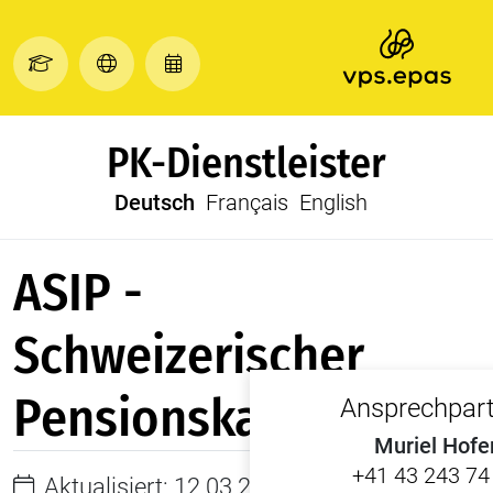
PK-Dienstleister
Deutsch
Français
English
ASIP -
Schweizerischer
Pensionskassenverba
Ansprechpart
Muriel Hofe
+41 43 243 74
Teilen
Aktualisiert: 12.03.2026