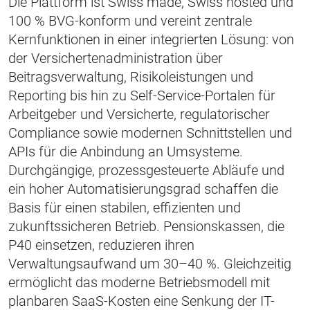
Die Plattform ist
Swiss made, Swiss hosted und
100 % BVG-konform
und vereint zentrale
Kernfunktionen in einer integrierten Lösung: von
der
Versichertenadministration
über
Beitragsverwaltung
,
Risikoleistungen
und
Reporting
bis hin zu
Self-Service-Portalen für
Arbeitgeber und Versicherte
,
regulatorischer
Compliance
sowie
modernen Schnittstellen und
APIs
für die Anbindung an Umsysteme.
Durchgängige, prozessgesteuerte Abläufe und
ein hoher Automatisierungsgrad schaffen die
Basis für einen stabilen, effizienten und
zukunftssicheren Betrieb. Pensionskassen, die
P40 einsetzen, reduzieren ihren
Verwaltungsaufwand um
30–40 %
. Gleichzeitig
ermöglicht das moderne Betriebsmodell mit
planbaren SaaS-Kosten eine Senkung der IT-